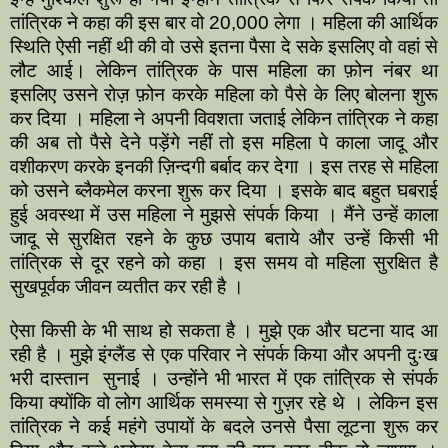
तांत्रिक ने कहा की इस बार वो 20,000 लेगा । महिला की आर्थिक
स्थिति ऐसी नहीं थी की वो उसे इतना पैसा दे सके इसलिए वो वहां से
लौट आई। लेकिन तांत्रिक के पास महिला का फ़ोन नंबर था
इसलिए उसने रोज़ फ़ोन करके महिला को पैसे के लिए बोलना शुरू
कर दिया । महिला ने अपनी विवशता जताई लेकिन तांत्रिक ने कहा
की अब तो पैसे देने पड़ेंगे नहीं तो इस महिला पे काला जादू और
वशीकरण करके इनकी ज़िन्दगी बर्बाद कर देगा । इस तरह से महिला
को उसने ब्लैकमेल करना शुरू कर दिया । इसके बाद बहुत घबराई
हुई अवस्था में उस महिला ने मुझसे संपर्क किया । मैंने उन्हें काला
जादू से सुरक्षित रहने के कुछ उपाय बताये और उन्हें किसी भी
तांत्रिक से दूर रहने को कहा । इस समय वो महिला सुरक्षित है
सुखपूर्वक जीवन व्यतीत कर रही है ।
ऐसा किसी के भी साथ हो सकता है । मुझे एक और घटना याद आ
रही है । मुझे इंग्लैंड से एक परिवार ने संपर्क किया और अपनी दुःख
भरी दास्तान सुनाई । उन्होंने भी भारत में एक तांत्रिक से संपर्क
किया क्योंकि वो लोग आर्थिक समस्या से गुज़र रहे थे । लेकिन इस
तांत्रिक ने कई महंगे उपायों के बदले उनसे पैसा लूटना शुरू कर