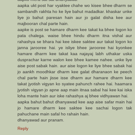
aapka ukt post har vyaktee chahe wo kisee bhee dharm se
sambandh rakhta ho ke liye bahut madadkar. khaskar unke
liye jo bahut paresan hain aur jo galat disha kee aur
majbooran chal parte hain.
aapke is post se hamare dharm kee takat ka bhee logon ko
pata chalega. waise bhee hindu dharm itna vishal aur
rahashya se bhara hai kee iskee saktee aur takat logon ko
janna jarooree hai. ye isliye bhee jarooree hai kyonkee
hamare dharm kee takat kaa najayaj labh uthakar uska
dusprachar karne walon kee bhee kamee nahee. unke liye
aise post sabak hain. aur aise logon ke liye bhee sabak hai
jo aankh moodhkar dharm kee galat dharanaon ke peech
chal parte hain jisse isse dharm aur hamare dharm kee
takat jyotish vigyan ko syatee pahunch rahee hai. haamara
jyotish vigyan jo apne aap main itnaa sabal hai kee kai iska
loha mante hain aur iske rahashya aj bhee vidhyawan hai.
aapka bahut bahut dhanyawad kee aap aise safar main hai
jo hamare dharm kee saktee kee sachai logon tak
pahuchane main safal ho rahain hain.
dhanyawad aur pranam.
Reply