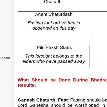
Chaturthi
Anant Chaturdashi
Fasting for Lord Vishnu is
observed on this day
Pitri Paksh Starts
This fortnight belongs to the
e about
elders who have passed away
What Should be Done During Bhadr
Results:
Ganesh Chaturthi Fast
: Fasting should b
Lord Ganesha should be worshipped in 