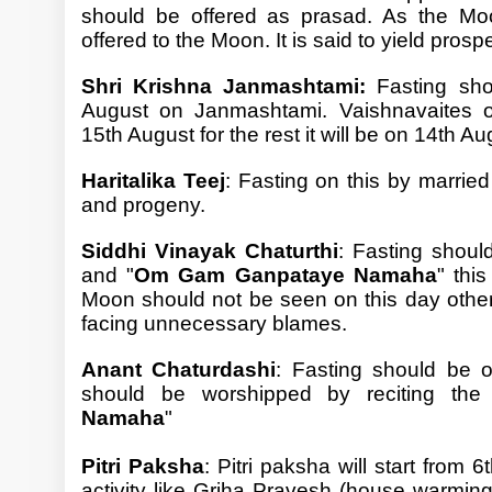
should be offered as prasad. As the Mo
offered to the Moon. It is said to yield prospe
Shri Krishna Janmashtami:
Fasting sho
August on Janmashtami. Vaishnavaites 
15th August for the rest it will be on 14th Au
Haritalika Teej
: Fasting on this by married
and progeny.
Siddhi Vinayak Chaturthi
: Fasting shoul
and "
Om Gam Ganpataye Namaha
" thi
Moon should not be seen on this day otherw
facing unnecessary blames.
Anant Chaturdashi
: Fasting should be 
should be worshipped by reciting the
Namaha
"
Pitri Paksha
: Pitri paksha will start from
activity like Griha Pravesh (house warming