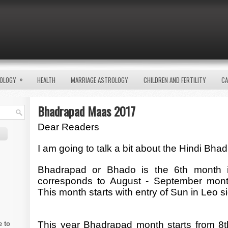
»
OLOGY
HEALTH
MARRIAGE ASTROLOGY
CHILDREN AND FERTILITY
CA
Bhadrapad Maas 2017
Dear Readers
I am going to talk a bit about the Hindi Bha
Bhadrapad or Bhado is the 6th month i
corresponds to August - September mont
This month starts with entry of Sun in Leo s
This year Bhadrapad month starts from 8
e to