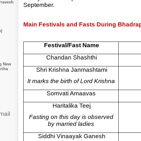
Pravesh
September.
Main Festivals and Fasts During Bhadra
n)
Festival/Fast Name
Chandan Shashthi
ng New
Shri Krishna Janmashtami
riha
It marks the birth of Lord Krishna
Somvati Amaavas
Haritalika Teej
mail
Fasting on this day is observed
by married ladies
Siddhi Vinaayak Ganesh