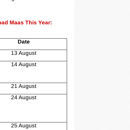
pad Maas This Year:
Date
13 August
14 August
21 August
24 August
25 August