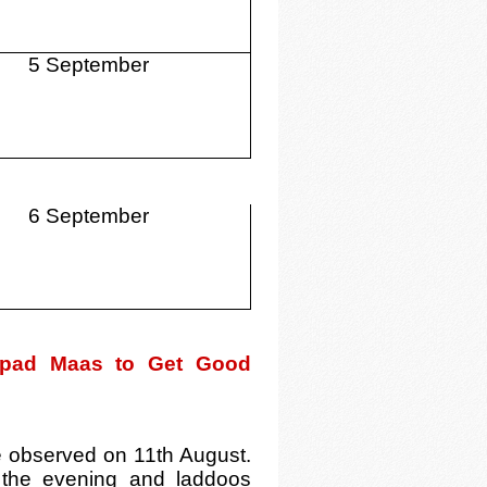
5 September
6 September
apad Maas to Get Good
e observed on 11th August.
the evening and laddoos