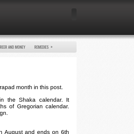
»
REER AND MONEY
REMEDIES
drapad month in this post.
n the Shaka calendar. It
hs of Gregorian calendar.
ign.
th August and ends on 6th