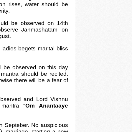
on rises, water should be
rity.
uld be observed on 14th
observe Janmashatami on
gust.
 ladies begets marital bliss
d be observed on this day
s mantra should be recited.
ise there will be a fear of
observed and Lord Vishnu
 mantra "
Om Anantaaye
 6th Septeber. No auspicious
), marriage, starting a new