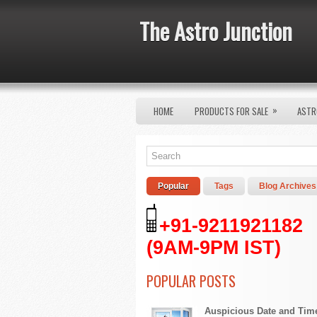
The Astro Junction
»
HOME
PRODUCTS FOR SALE
ASTR
Popular
Tags
Blog Archives
+91-9211921182
(9AM-9PM IST)
POPULAR POSTS
Auspicious Date and Tim