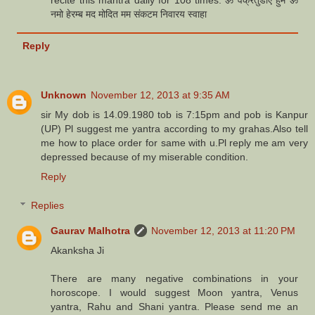
नमो हेरम्ब मद मोदित मम संकटम निवारय स्वाहा
Reply
Unknown
November 12, 2013 at 9:35 AM
sir My dob is 14.09.1980 tob is 7:15pm and pob is Kanpur
(UP) Pl suggest me yantra according to my grahas.Also tell
me how to place order for same with u.Pl reply me am very
depressed because of my miserable condition.
Reply
Replies
Gaurav Malhotra
November 12, 2013 at 11:20 PM
Akanksha Ji
There are many negative combinations in your
horoscope. I would suggest Moon yantra, Venus
yantra, Rahu and Shani yantra. Please send me an