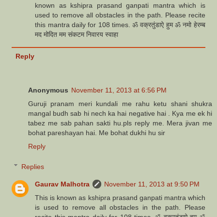
known as kshipra prasand ganpati mantra which is
used to remove all obstacles in the path. Please recite
this mantra daily for 108 times. ॐ वक्रतुंडाऐ हुम ॐ नमो हेरम्ब
मद मोदित मम संकटम निवारय स्वाहा
Reply
Anonymous
November 11, 2013 at 6:56 PM
Guruji pranam meri kundali me rahu ketu shani shukra
mangal budh sab hi nech ka hai negative hai . Kya me ek hi
tabez me sab pahan sakti hu.pls reply me. Mera jivan me
bohat pareshayan hai. Me bohat dukhi hu sir
Reply
Replies
Gaurav Malhotra
November 11, 2013 at 9:50 PM
This is known as kshipra prasand ganpati mantra which
is used to remove all obstacles in the path. Please
recite this mantra daily for 108 times. ॐ वक्रतुंडाऐ हुम ॐ