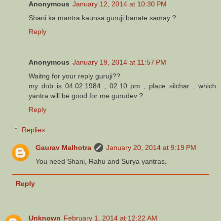
Anonymous
January 12, 2014 at 10:30 PM
Shani ka mantra kaunsa guruji banate samay ?
Reply
Anonymous
January 19, 2014 at 11:57 PM
Waitng for your reply guruji??
my dob is 04.02.1984 , 02.10 pm , place silchar . which
yantra will be good for me gurudev ?
Reply
Replies
Gaurav Malhotra
January 20, 2014 at 9:19 PM
You need Shani, Rahu and Surya yantras.
Reply
Unknown
February 1, 2014 at 12:22 AM