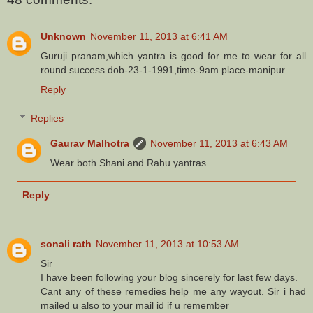
Unknown
November 11, 2013 at 6:41 AM
Guruji pranam,which yantra is good for me to wear for all
round success.dob-23-1-1991,time-9am.place-manipur
Reply
Replies
Gaurav Malhotra
November 11, 2013 at 6:43 AM
Wear both Shani and Rahu yantras
Reply
sonali rath
November 11, 2013 at 10:53 AM
Sir
I have been following your blog sincerely for last few days.
Cant any of these remedies help me any wayout. Sir i had
mailed u also to your mail id if u remember