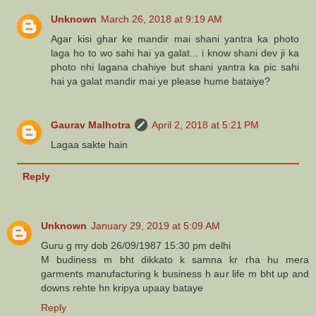
Unknown
March 26, 2018 at 9:19 AM
Agar kisi ghar ke mandir mai shani yantra ka photo
laga ho to wo sahi hai ya galat... i know shani dev ji ka
photo nhi lagana chahiye but shani yantra ka pic sahi
hai ya galat mandir mai ye please hume bataiye?
Gaurav Malhotra
April 2, 2018 at 5:21 PM
Lagaa sakte hain
Reply
Unknown
January 29, 2019 at 5:09 AM
Guru g my dob 26/09/1987 15:30 pm delhi
M budiness m bht dikkato k samna kr rha hu mera
garments manufacturing k business h aur life m bht up and
downs rehte hn kripya upaay bataye
Reply