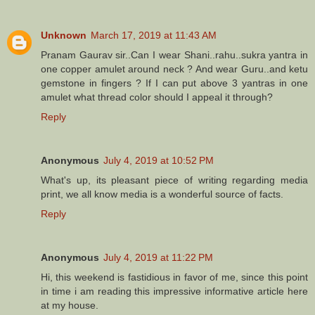
Unknown
March 17, 2019 at 11:43 AM
Pranam Gaurav sir..Can I wear Shani..rahu..sukra yantra in
one copper amulet around neck ? And wear Guru..and ketu
gemstone in fingers ? If I can put above 3 yantras in one
amulet what thread color should I appeal it through?
Reply
Anonymous
July 4, 2019 at 10:52 PM
What's up, its pleasant piece of writing regarding media
print, we all know media is a wonderful source of facts.
Reply
Anonymous
July 4, 2019 at 11:22 PM
Hi, this weekend is fastidious in favor of me, since this point
in time i am reading this impressive informative article here
at my house.