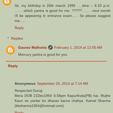
Sir, my birthday is 26th march 1995 .....time :- 6:10 p.m.
.........which yantra is good for me. ????? .........next month
i'll be appearing in entrance exam...... So please suggest
me......
Reply
Replies
Gaurav Malhotra
February 1, 2014 at 12:55 AM
Mercury yantra is good for you.
Reply
Anonymous
September 20, 2014 at 7:14 AM
Respected Guruji
Mera DOB 21Dec1954 6.58pm Kapurthala(PB) hai. Mujhe
Kaun se yantar ko dharan karna chahye. Kamal Sharma
(kksharma1954@hotmail.com)
Reply