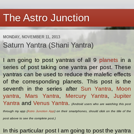
The Astro Junction
MONDAY, NOVEMBER 11, 2013
Saturn Yantra (Shani Yantra)
I am going to post yantras of all 9
planets
in a
series of post taking one yantra per post. These
yantras can be used to reduce the malefic effects
of the corresponding planets. This post is the
seventh in the series after
Sun Yantra
,
Moon
yantra
,
Mars Yantra
,
Mercury Yantra
,
Jupiter
Yantra
and
Venus Yantra
.
(Android users who are watching this post
through my app (
Astro Junction App
) on their smartphones, should click on the title of the
post above to see the complete post.)
In this particular post I am going to post the yantra