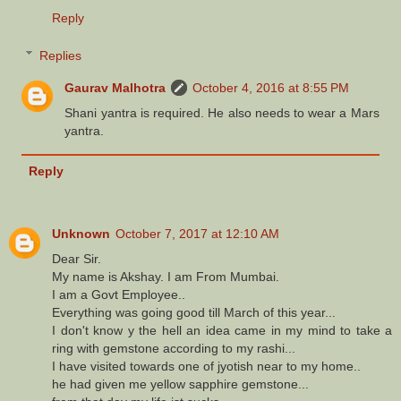
Reply
Replies
Gaurav Malhotra
October 4, 2016 at 8:55 PM
Shani yantra is required. He also needs to wear a Mars
yantra.
Reply
Unknown
October 7, 2017 at 12:10 AM
Dear Sir.
My name is Akshay. I am From Mumbai.
I am a Govt Employee..
Everything was going good till March of this year...
I don't know y the hell an idea came in my mind to take a
ring with gemstone according to my rashi...
I have visited towards one of jyotish near to my home..
he had given me yellow sapphire gemstone...