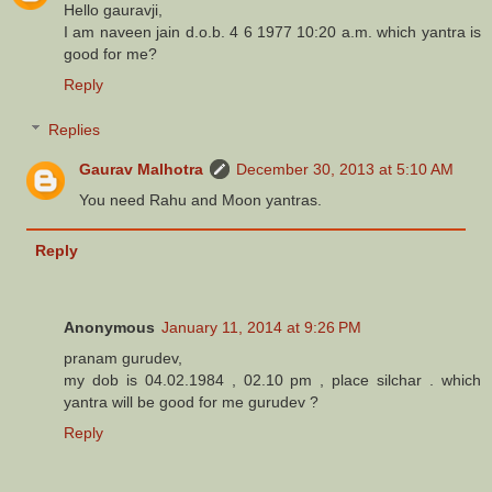
Hello gauravji,
I am naveen jain d.o.b. 4 6 1977 10:20 a.m. which yantra is
good for me?
Reply
Replies
Gaurav Malhotra
December 30, 2013 at 5:10 AM
You need Rahu and Moon yantras.
Reply
Anonymous
January 11, 2014 at 9:26 PM
pranam gurudev,
my dob is 04.02.1984 , 02.10 pm , place silchar . which
yantra will be good for me gurudev ?
Reply