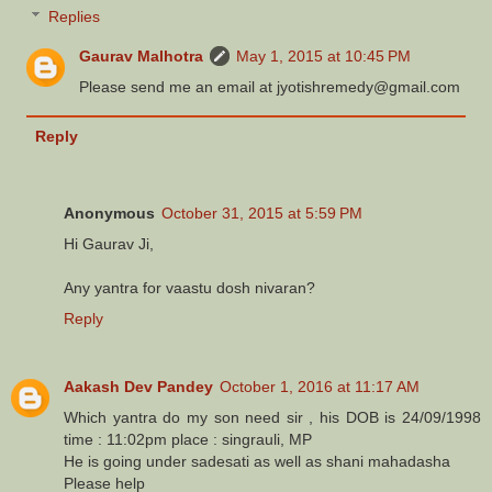
Replies
Gaurav Malhotra
May 1, 2015 at 10:45 PM
Please send me an email at jyotishremedy@gmail.com
Reply
Anonymous
October 31, 2015 at 5:59 PM
Hi Gaurav Ji,
Any yantra for vaastu dosh nivaran?
Reply
Aakash Dev Pandey
October 1, 2016 at 11:17 AM
Which yantra do my son need sir , his DOB is 24/09/1998
time : 11:02pm place : singrauli, MP
He is going under sadesati as well as shani mahadasha
Please help