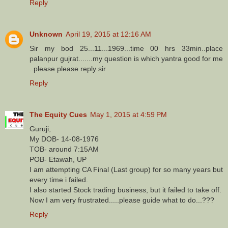
Reply
Unknown
April 19, 2015 at 12:16 AM
Sir my bod 25...11...1969...time 00 hrs 33min..place
palanpur gujrat.......my question is which yantra good for me
..please please reply sir
Reply
The Equity Cues
May 1, 2015 at 4:59 PM
Guruji,
My DOB- 14-08-1976
TOB- around 7:15AM
POB- Etawah, UP
I am attempting CA Final (Last group) for so many years but
every time i failed.
I also started Stock trading business, but it failed to take off.
Now I am very frustrated.....please guide what to do...???
Reply