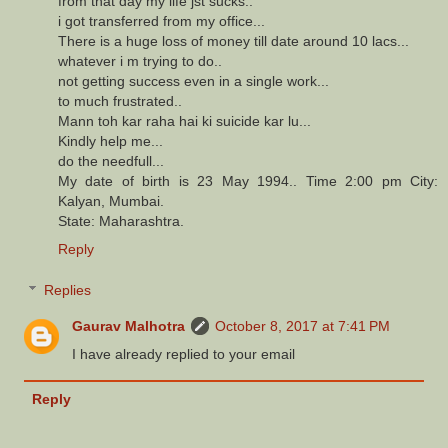
from that day my life jst sucks..
i got transferred from my office...
There is a huge loss of money till date around 10 lacs...
whatever i m trying to do..
not getting success even in a single work...
to much frustrated..
Mann toh kar raha hai ki suicide kar lu...
Kindly help me...
do the needfull...
My date of birth is 23 May 1994.. Time 2:00 pm City:
Kalyan, Mumbai.
State: Maharashtra.
Reply
Replies
Gaurav Malhotra
October 8, 2017 at 7:41 PM
I have already replied to your email
Reply