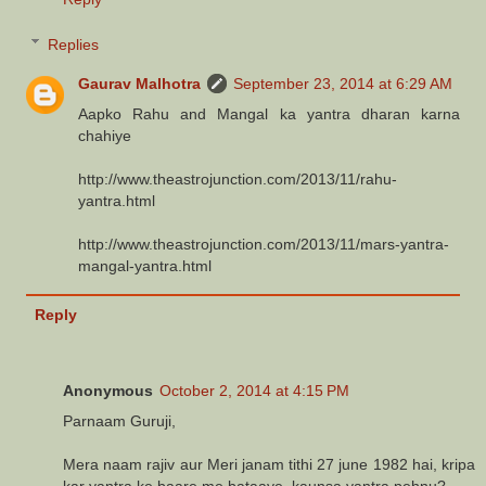
Replies
Gaurav Malhotra
September 23, 2014 at 6:29 AM
Aapko Rahu and Mangal ka yantra dharan karna
chahiye
http://www.theastrojunction.com/2013/11/rahu-
yantra.html
http://www.theastrojunction.com/2013/11/mars-yantra-
mangal-yantra.html
Reply
Anonymous
October 2, 2014 at 4:15 PM
Parnaam Guruji,
Mera naam rajiv aur Meri janam tithi 27 june 1982 hai, kripa
kar yantra ke baare me bataaye. kaunsa yantra pehnu?