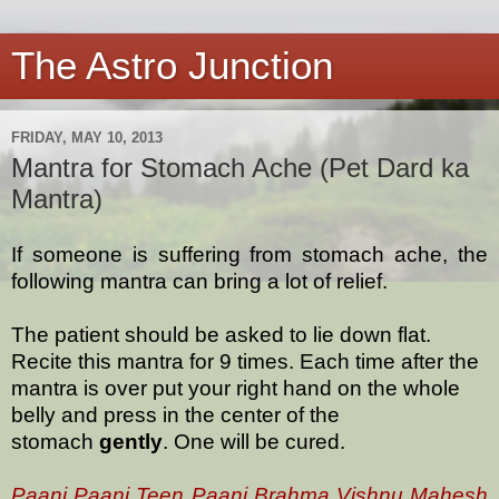
The Astro Junction
FRIDAY, MAY 10, 2013
Mantra for Stomach Ache (Pet Dard ka
Mantra)
If someone is suffering from stomach ache, the
following mantra can bring a lot of relief.
The patient should be asked to lie down flat.
Recite this mantra for 9 times. Each time after the
mantra is over put your right hand on the whole
belly and press in the center
of the
stomach
gently
. One will be cured.
Paani Paani Teen Paani Brahma Vishnu Mahesh